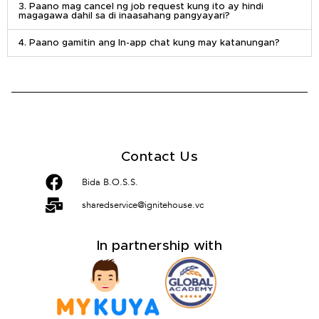
3. Paano mag cancel ng job request kung ito ay hindi
magagawa dahil sa di inaasahang pangyayari?
4. Paano gamitin ang In-app chat kung may katanungan?
Contact Us
Bida B.O.S.S.
sharedservice@ignitehouse.vc
In partnership with