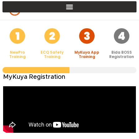
NewPro
ECQ Safety
MyKuya App
Bida BOSS
Training
Training
Training
Registration
MyKuya Registration